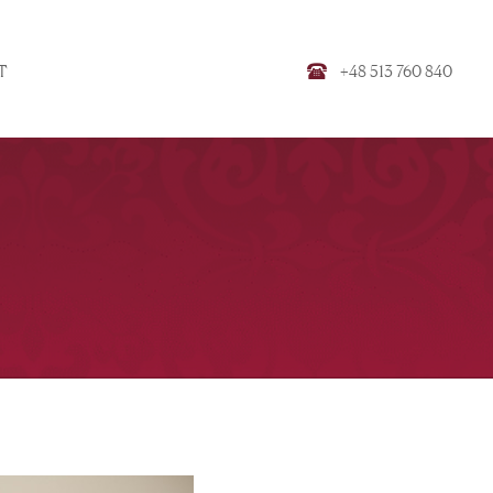
+48 513 760 840
T