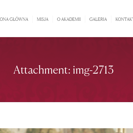
STRONA GŁÓWNA
RONA GŁÓWNA
MISJA
O AKADEMII
GALERIA
KONTAK
MISJA
O AKADEMII
GALERIA
KONTAKT
Attachment: img-2713