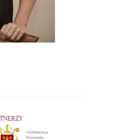
TNERZY
Archidiecezja
Poznańska