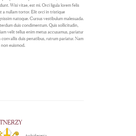
unt. Wisi vitae, est mi. Orci ligula lorem felis
 nullam tortor. Elit orci in tristique
gnissim natoque. Cursus vestibulum malesuada.
nterdum duis condimentum. Quis sollicitudin,
t diam velit tellus enim metus accusamus, pariatur
n convallis duis penatibus, rutrum pariatur. Nam
es non euismod.
TNERZY
Archidiecezja