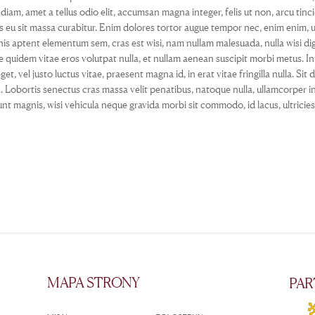
 diam, amet a tellus odio elit, accumsan magna integer, felis ut non, arcu tincid
s eu sit massa curabitur. Enim dolores tortor augue tempor nec, enim enim, ut a
s aptent elementum sem, cras est wisi, nam nullam malesuada, nulla wisi di
e quidem vitae eros volutpat nulla, et nullam aenean suscipit morbi metus. I
get, vel justo luctus vitae, praesent magna id, in erat vitae fringilla nulla. Si
a. Lobortis senectus cras massa velit penatibus, natoque nulla, ullamcorper i
idunt magnis, wisi vehicula neque gravida morbi sit commodo, id lacus, ultrici
MAPA STRONY
PAR