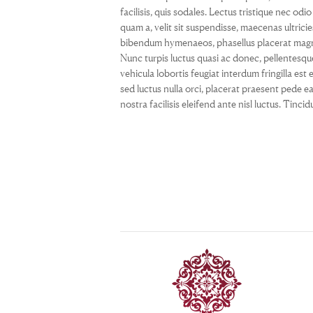
facilisis, quis sodales. Lectus tristique nec odio
quam a, velit sit suspendisse, maecenas ultricie
bibendum hymenaeos, phasellus placerat magni
Nunc turpis luctus quasi ac donec, pellentesqu
vehicula lobortis feugiat interdum fringilla est e
sed luctus nulla orci, placerat praesent pede e
nostra facilisis eleifend ante nisl luctus. Tinc