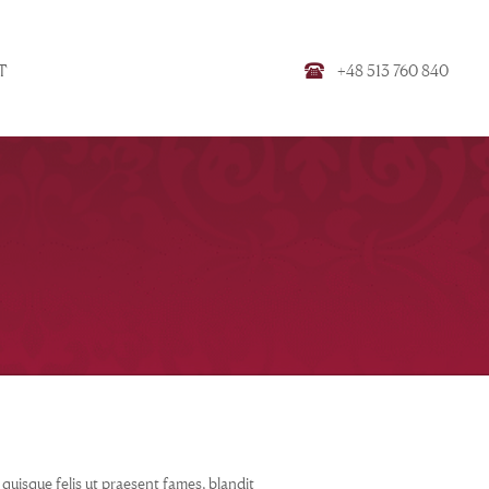
+48 513 760 840
T
isque felis ut praesent fames, blandit