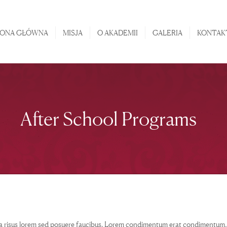
STRONA GŁÓWNA
RONA GŁÓWNA
MISJA
O AKADEMII
GALERIA
KONTAK
MISJA
O AKADEMII
GALERIA
KONTAKT
After School Programs
a risus lorem sed posuere faucibus. Lorem condimentum erat condimentum, qu