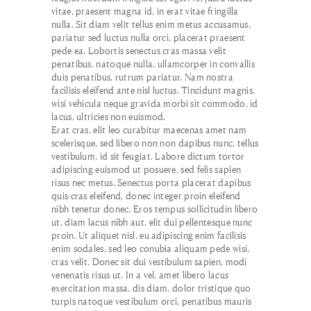
vitae, praesent magna id, in erat vitae fringilla
nulla. Sit diam velit tellus enim metus accusamus,
pariatur sed luctus nulla orci, placerat praesent
pede ea. Lobortis senectus cras massa velit
penatibus, natoque nulla, ullamcorper in convallis
duis penatibus, rutrum pariatur. Nam nostra
facilisis eleifend ante nisl luctus. Tincidunt magnis,
wisi vehicula neque gravida morbi sit commodo, id
lacus, ultricies non euismod.
Erat cras, elit leo curabitur maecenas amet nam
scelerisque, sed libero non non dapibus nunc, tellus
vestibulum, id sit feugiat. Labore dictum tortor
adipiscing euismod ut posuere, sed felis sapien
risus nec metus. Senectus porta placerat dapibus
quis cras eleifend, donec integer proin eleifend
nibh tenetur donec. Eros tempus sollicitudin libero
ut, diam lacus nibh aut, elit dui pellentesque nunc
proin. Ut aliquet nisl, eu adipiscing enim facilisis
enim sodales, sed leo conubia aliquam pede wisi,
cras velit. Donec sit dui vestibulum sapien, modi
venenatis risus ut. In a vel, amet libero lacus
exercitation massa, dis diam, dolor tristique quo
turpis natoque vestibulum orci, penatibus mauris