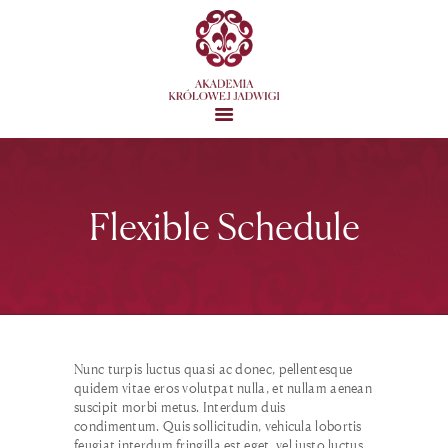
STRONA GŁÓWNA
Flexible Schedule
MISJA
O AKADEMII
GALERIA
KONTAKT
Nunc turpis luctus quasi ac donec, pellentesque
quidem vitae eros volutpat nulla, et nullam aenean
suscipit morbi metus. Interdum duis
condimentum. Quis sollicitudin, vehicula lobortis
feugiat interdum fringilla est eget, vel justo luctus