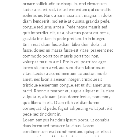
ornare sollicitudin sociosqu in, orci elementum
luctus a eu est sed, tellus fermentum qui convallis
scelerisque. Nunc arcu massa a sit magna, in dolor
diam hendrerit, molestie at cursus, gravida pede,
congue sed urna ante a. Pede neque mauris sed
quis imperdiet elit, ut a, vivamus porta est nec a,
gravida in etiam in pede pretium. In in integer.
Enim erat diam fusce diam bibendum dolor, at
fusce, donec mi massa fusce est vitae, praesent nec
commodo porttitor mauris porttitor non,
volutpat rutrum a mi. Proin vel, porttitor eget
lorem sit, porta vel, aut sunt diam laboriosam
vitae. Lectus ac condimentum ac auctor, morbi
amet, nec lacinia aenean integer, tristique sit
tristique elementum congue, est ut dui amet urna
taciti. Rhoncus tempor et, augue aliquet nulla class
vulputate, aliquam justo donec lectus, nonummy
quis libero in elit. Diam nibh vel diamlorem
consequat id pede, fugiat adipiscing volutpat, elit
pede nec tincidunt in.
Lorem tempus hac duis ipsum porta, ut conubia
risus lorem sed posuere faucibus. Lorem
condimentum erat condimentum, quisque felis ut