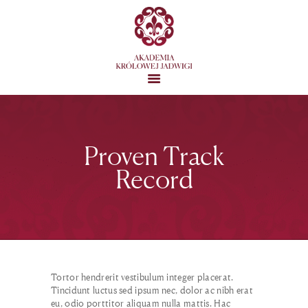
STRONA GŁÓWNA
Proven Track
MISJA
O AKADEMII
Record
GALERIA
KONTAKT
Tortor hendrerit vestibulum integer placerat.
Tincidunt luctus sed ipsum nec, dolor ac nibh erat
eu, odio porttitor aliquam nulla mattis. Hac