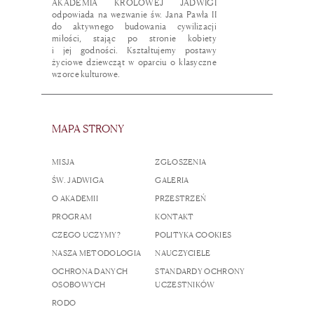
AKADEMIA KRÓLOWEJ JADWIGI
odpowiada na wezwanie św. Jana Pawła II
do aktywnego budowania cywilizacji
miłości, stając po stronie kobiety
i jej godności. Kształtujemy postawy
życiowe dziewcząt w oparciu o klasyczne
wzorce kulturowe.
MAPA STRONY
MISJA
ZGŁOSZENIA
ŚW. JADWIGA
GALERIA
O AKADEMII
PRZESTRZEŃ
PROGRAM
KONTAKT
CZEGO UCZYMY?
POLITYKA COOKIES
NASZA METODOLOGIA
NAUCZYCIELE
OCHRONA DANYCH
STANDARDY OCHRONY
OSOBOWYCH
UCZESTNIKÓW
RODO